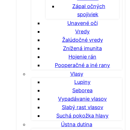
Zápal očných
spojiviek
Unavené oči
Vredy
Žalúdočné vredy
Znížená imunita
Hojenie rán
Pooperačné a iné rany
Vlasy
Lupiny
Seborea
Vypadávanie vlasov
Slabý rast vlasov
Suchá pokožka hlavy
Ústna dutina