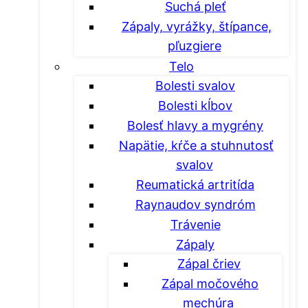
Suchá pleť
Zápaly, vyrážky, štípance,
pľuzgiere
Telo
Bolesti svalov
Bolesti kĺbov
Bolesť hlavy a mygrény
Napätie, kŕče a stuhnutosť
svalov
Reumatická artritída
Raynaudov syndróm
Trávenie
Zápaly
Zápal čriev
Zápal močového
mechúra