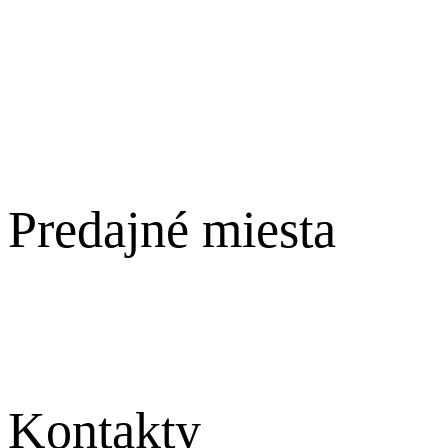
Zľavnené produkty
Obchodné podmienky
Ochrana osobných údajov
Reklamácie
O nás
Encyklopédia
Predajné miesta
Západoslovenský kraj
Stredoslovenský kraj
Východoslovenský kraj
Kontakty