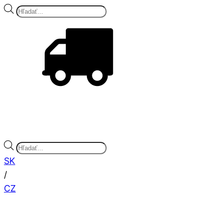
Products
search
Pri objednávke 25 kg balenia soli
DOPRAVA A
VYNÁŠKA ZDARMA
Products
search
SK
/
CZ