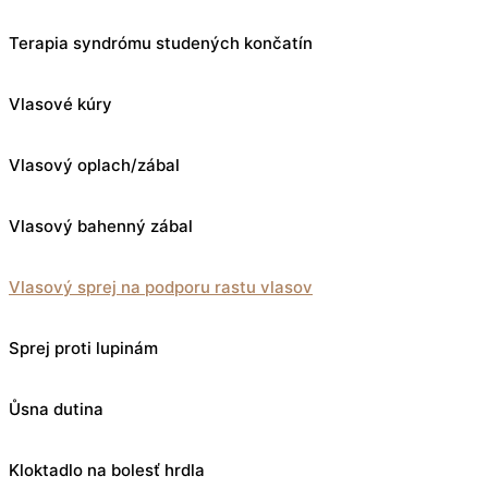
Terapia syndrómu studených končatín
Vlasové kúry
Vlasový oplach/zábal
Vlasový bahenný zábal
Vlasový sprej na podporu rastu vlasov
Sprej proti lupinám
Ůsna dutina
Kloktadlo na bolesť hrdla