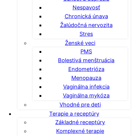
Nespavosť
Chronická únava
Žalúdočná nervozita
Stres
Ženské veci
PMS
Bolestivá menštruácia
Endometrióza
Menopauza
Vaginálna infekcia
Vaginálna mykóza
Vhodné pre deti
Terapie a receptúry
Základné receptúry
Komplexné terapie