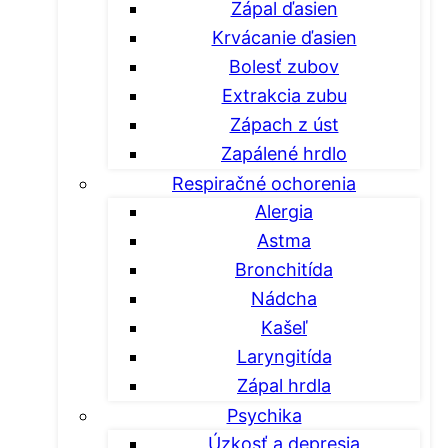
Zápal ďasien
Krvácanie ďasien
Bolesť zubov
Extrakcia zubu
Zápach z úst
Zapálené hrdlo
Respiračné ochorenia
Alergia
Astma
Bronchitída
Nádcha
Kašeľ
Laryngitída
Zápal hrdla
Psychika
Úzkosť a depresia