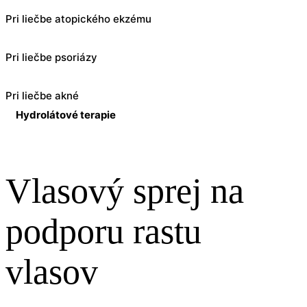
Pri liečbe atopického ekzému
Pri liečbe psoriázy
Pri liečbe akné
Hydrolátové terapie
Vlasový sprej na
podporu rastu
vlasov