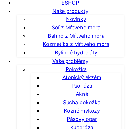
ESHOP
Naše produkty
Novinky
Soľ z Mŕtveho mora
Bahno z Mŕtveho mora
Kozmetika z Mŕtveho mora
Bylinné hydroláty
Vaše problémy
Pokožka
Atopický ekzém
Psoriáza
Akné
Suchá pokožka
Kožné mykózy
Pásový opar
Kuperóza