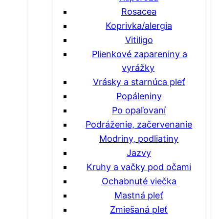
Rosacea
Koprivka/alergia
Vitiligo
Plienkové zapareniny a
vyrážky
Vrásky a starnúca pleť
Popáleniny
Po opaľovaní
Podráženie, začervenanie
Modriny, podliatiny
Jazvy
Kruhy a vačky pod očami
Ochabnuté viečka
Mastná pleť
Zmiešaná pleť