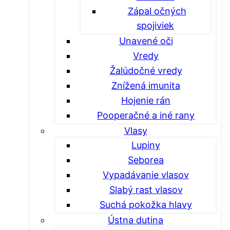
Zápal očných
spojiviek
Unavené oči
Vredy
Žalúdočné vredy
Znížená imunita
Hojenie rán
Pooperačné a iné rany
Vlasy
Lupiny
Seborea
Vypadávanie vlasov
Slabý rast vlasov
Suchá pokožka hlavy
Ústna dutina