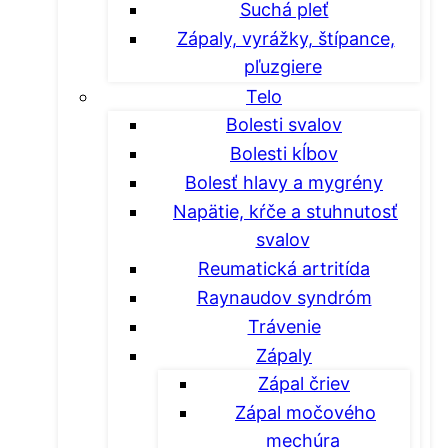
Suchá pleť
Zápaly, vyrážky, štípance,
pľuzgiere
Telo
Bolesti svalov
Bolesti kĺbov
Bolesť hlavy a mygrény
Napätie, kŕče a stuhnutosť
svalov
Reumatická artritída
Raynaudov syndróm
Trávenie
Zápaly
Zápal čriev
Zápal močového
mechúra