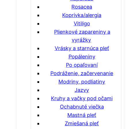
Rosacea
Koprivka/alergia
Vitiligo
Plienkové zapareniny a
vyrážky
Vrásky a starnúca pleť
Popáleniny
Po opaľovaní
Podráženie, začervenanie
Modriny, podliatiny
Jazvy
Kruhy a vačky pod očami
Ochabnuté viečka
Mastná pleť
Zmiešaná pleť