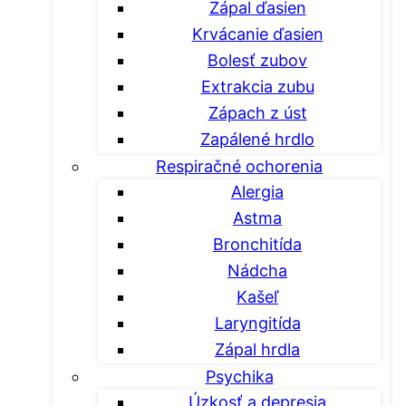
Zápal ďasien
Krvácanie ďasien
Bolesť zubov
Extrakcia zubu
Zápach z úst
Zapálené hrdlo
Respiračné ochorenia
Alergia
Astma
Bronchitída
Nádcha
Kašeľ
Laryngitída
Zápal hrdla
Psychika
Úzkosť a depresia