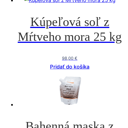
Kúpeľová soľ z
Mŕtveho mora 25 kg
98,00
€
Pridať do košíka
Bahenná maska z