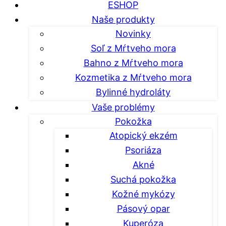
ESHOP
Naše produkty
Novinky
Soľ z Mŕtveho mora
Bahno z Mŕtveho mora
Kozmetika z Mŕtveho mora
Bylinné hydroláty
Vaše problémy
Pokožka
Atopický ekzém
Psoriáza
Akné
Suchá pokožka
Kožné mykózy
Pásový opar
Kuperóza