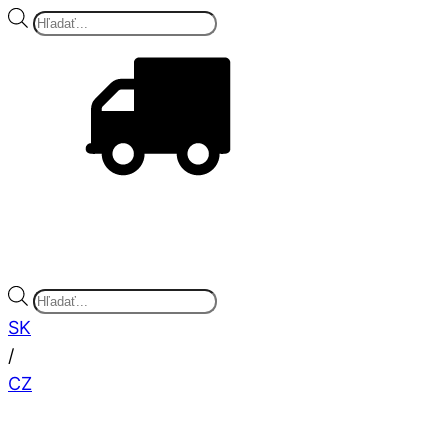
Products
search
Pri objednávke 25 kg balenia soli
DOPRAVA A
VYNÁŠKA ZDARMA
Products
search
SK
/
CZ