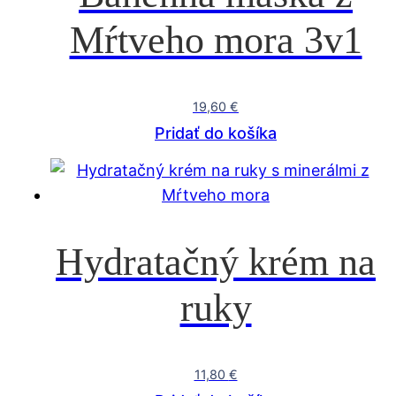
Mŕtveho mora 3v1
19,60
€
Pridať do košíka
Hydratačný krém na
ruky
11,80
€