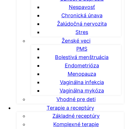
Nespavosť
Chronická únava
Žalúdočná nervozita
Stres
Ženské veci
PMS
Bolestivá menštruácia
Endometrióza
Menopauza
Vaginálna infekcia
Vaginálna mykóza
Vhodné pre deti
Terapie a receptúry
Základné receptúry
Komplexné terapie