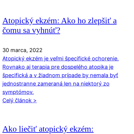
Atopický ekzém: Ako ho zlepšiť a
čomu sa vyhnúť?
30 marca, 2022
Atopický ekzém je veľmi špecifické ochorenie.
Rovnako aj terapia pre dospelého atopika je
špecifická a v žiadnom prípade by nemala byť
jednostranne zameraná len na niektorý zo
symptómov.
Celý článok >
Ako liečiť atopický ekzém: