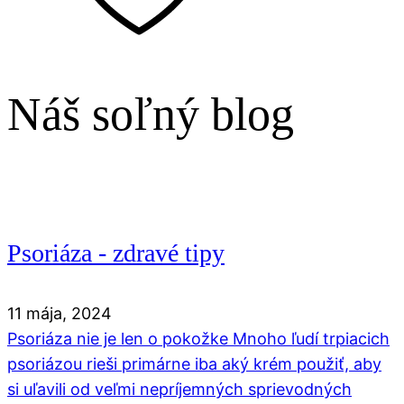
Náš soľný blog
Psoriáza - zdravé tipy
11 mája, 2024
Psoriáza nie je len o pokožke Mnoho ľudí trpiacich
psoriázou rieši primárne iba aký krém použiť, aby
si uľavili od veľmi nepríjemných sprievodných