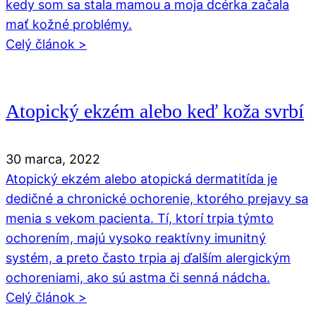
kedy som sa stala mamou a moja dcérka začala
mať kožné problémy.
Celý článok >
Atopický ekzém alebo keď koža svrbí
30 marca, 2022
Atopický ekzém alebo atopická dermatitída je
dedičné a chronické ochorenie, ktorého prejavy sa
menia s vekom pacienta. Tí, ktorí trpia týmto
ochorením, majú vysoko reaktívny imunitný
systém, a preto často trpia aj ďalším alergickým
ochoreniami, ako sú astma či senná nádcha.
Celý článok >