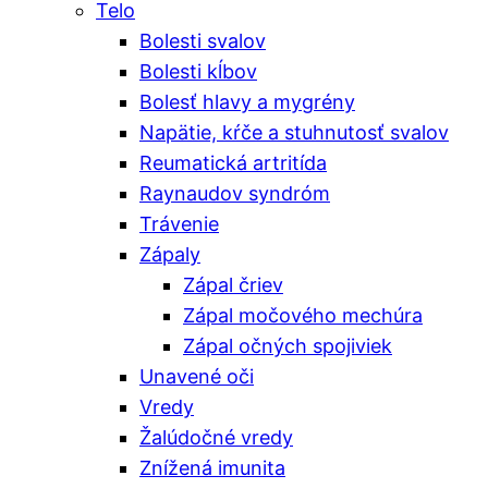
Telo
Bolesti svalov
Bolesti kĺbov
Bolesť hlavy a mygrény
Napätie, kŕče a stuhnutosť svalov
Reumatická artritída
Raynaudov syndróm
Trávenie
Zápaly
Zápal čriev
Zápal močového mechúra
Zápal očných spojiviek
Unavené oči
Vredy
Žalúdočné vredy
Znížená imunita