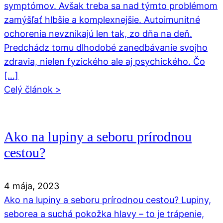
symptómov. Avšak treba sa nad týmto problémom
zamýšľať hlbšie a komplexnejšie. Autoimunitné
ochorenia nevznikajú len tak, zo dňa na deň.
Predchádz tomu dlhodobé zanedbávanie svojho
zdravia, nielen fyzického ale aj psychického. Čo
[…]
Celý článok >
Ako na lupiny a seboru prírodnou
cestou?
4 mája, 2023
Ako na lupiny a seboru prírodnou cestou? Lupiny,
seborea a suchá pokožka hlavy – to je trápenie,