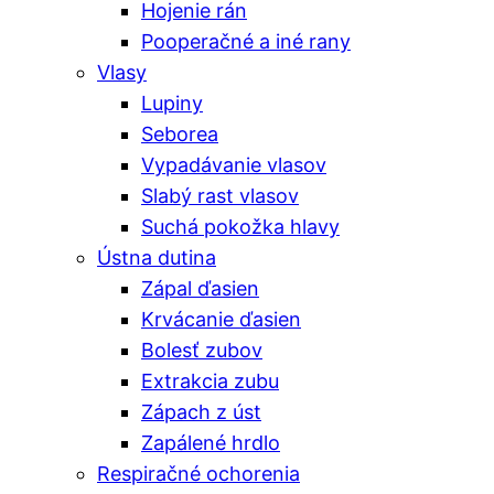
Hojenie rán
Pooperačné a iné rany
Vlasy
Lupiny
Seborea
Vypadávanie vlasov
Slabý rast vlasov
Suchá pokožka hlavy
Ústna dutina
Zápal ďasien
Krvácanie ďasien
Bolesť zubov
Extrakcia zubu
Zápach z úst
Zapálené hrdlo
Respiračné ochorenia