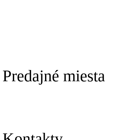
Zľavnené produkty
Obchodné podmienky
Ochrana osobných údajov
Reklamácie
O nás
Encyklopédia
Predajné miesta
Západoslovenský kraj
Stredoslovenský kraj
Východoslovenský kraj
Kontakty