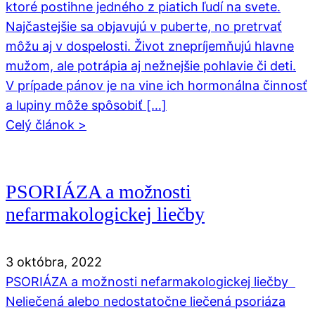
ktoré postihne jedného z piatich ľudí na svete.
Najčastejšie sa objavujú v puberte, no pretrvať
môžu aj v dospelosti. Život znepríjemňujú hlavne
mužom, ale potrápia aj nežnejšie pohlavie či deti.
V prípade pánov je na vine ich hormonálna činnosť
a lupiny môže spôsobiť […]
Celý článok >
PSORIÁZA a možnosti
nefarmakologickej liečby
3 októbra, 2022
PSORIÁZA a možnosti nefarmakologickej liečby
Neliečená alebo nedostatočne liečená psoriáza