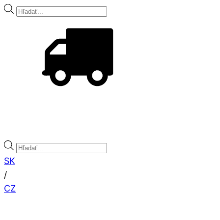
Products
search
Pri objednávke 25 kg balenia soli
DOPRAVA A
VYNÁŠKA ZDARMA
Products
search
SK
/
CZ