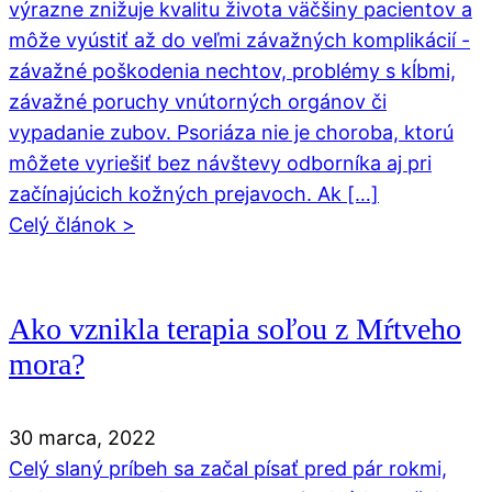
výrazne znižuje kvalitu života väčšiny pacientov a
môže vyústiť až do veľmi závažných komplikácií -
závažné poškodenia nechtov, problémy s kĺbmi,
závažné poruchy vnútorných orgánov či
vypadanie zubov. Psoriáza nie je choroba, ktorú
môžete vyriešiť bez návštevy odborníka aj pri
začínajúcich kožných prejavoch. Ak […]
Celý článok >
Ako vznikla terapia soľou z Mŕtveho
mora?
30 marca, 2022
Celý slaný príbeh sa začal písať pred pár rokmi,