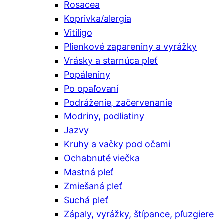
Rosacea
Koprivka/alergia
Vitiligo
Plienkové zapareniny a vyrážky
Vrásky a starnúca pleť
Popáleniny
Po opaľovaní
Podráženie, začervenanie
Modriny, podliatiny
Jazvy
Kruhy a vačky pod očami
Ochabnuté viečka
Mastná pleť
Zmiešaná pleť
Suchá pleť
Zápaly, vyrážky, štípance, pľuzgiere