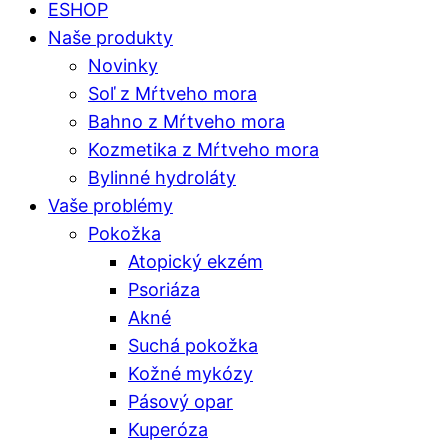
ESHOP
Naše produkty
Novinky
Soľ z Mŕtveho mora
Bahno z Mŕtveho mora
Kozmetika z Mŕtveho mora
Bylinné hydroláty
Vaše problémy
Pokožka
Atopický ekzém
Psoriáza
Akné
Suchá pokožka
Kožné mykózy
Pásový opar
Kuperóza