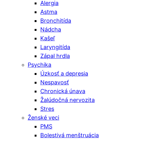
Alergia
Astma
Bronchitída
Nádcha
Kašeľ
Laryngitída
Zápal hrdla
Psychika
Úzkosť a depresia
Nespavosť
Chronická únava
Žalúdočná nervozita
Stres
Ženské veci
PMS
Bolestivá menštruácia